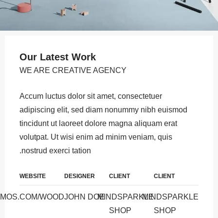
Our Latest Work
WE ARE CREATIVE AGENCY
Accum luctus dolor sit amet, consectetuer
adipiscing elit, sed diam nonummy nibh euismod
tincidunt ut laoreet dolore magna aliquam erat
volutpat. Ut wisi enim ad minim veniam, quis
nostrud exerci tation.
WEBSITE
DESIGNER
CLIENT
CLIENT
EMOS.COM/WOOD
JOHN DOE
MINDSPARKLE
MINDSPARKLE
SHOP
SHOP