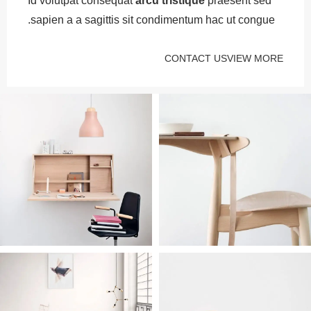
Id volutpat consequat
arcu tristique
praesent sed
sapien a a sagittis sit condimentum hac ut congue.
CONTACT US
VIEW MORE