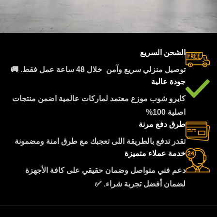
الشحن السريع
Rhoncus quisque sollicitudin
Decor
توصيل منزلي سريع وآمن خلال 48 ساعة عمل فقط. 🚚
جودة عالية
كايرو شوب موزع معتمد لماركات عالمية اضمن منتجات
اصلية 100%
طرق دفع مرنة
تقدر تدفع بالطريقة اللى تعجبك مع طرق امنة ومضمونة
خدمة عملاء متميزة
دعم فني متواصل وضمان حقيقي على كافة الأجهزة
لضمان أفضل تجربة شراء. ✅