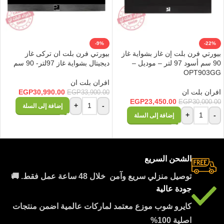
-9%
-22%
بيورتي فرن بلت إن غاز بشواية غاز
بيورتي فرن بلت ان تركى غاز
90 سم أسود 97 لتر – موديل –
ديجيتال بشواية غاز 97لتر- 90 سم
OPT903GG
افران بلت ان
افران بلت ان
30,990.00
EGP
EGP
33,900.00
EGP
23,450.00
EGP
30,000.00
+
-
إضافة إلى السلة
+
-
إضافة إلى السلة
الشحن السريع
توصيل منزلي سريع وآمن خلال 48 ساعة عمل فقط. 🚚
جودة عالية
كايرو شوب موزع معتمد لماركات عالمية اضمن منتجات
اصلية 100%