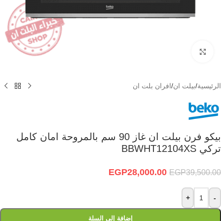
Click to enlarge
الرئيسية
/
بيلت ان
/
افران بلت ان
بيكو فرن بيلت ان غاز 90 سم بالمروحة امان كامل
تركي BBWHT12104XS
EGP
28,000.00
EGP
39,500.00
+
-
إضافة إلى السلة