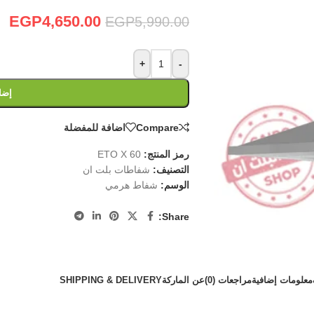
EGP
4,650.00
EGP
5,990.00
+
-
إضا
Compare
اضافة للمفضلة
رمز المنتج:
ETO X 60
التصنيف:
شفاطات بلت ان
الوسم:
شفاط هرمي
Share:
معلومات إضافية
مراجعات (0)
عن الماركة
SHIPPING & DELIVERY