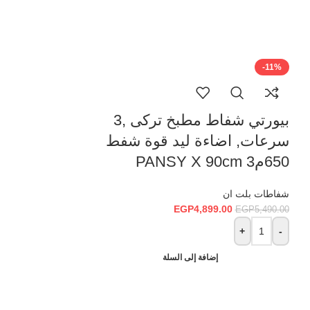
-11%
بيورتي شفاط مطبخ تركى ,3
سرعات, اضاءة ليد قوة شفط
650م3 PANSY X 90cm
شفاطات بلت ان
EGP
4,899.00
EGP
5,490.00
+
-
-10%
إضافة إلى السلة
HOT