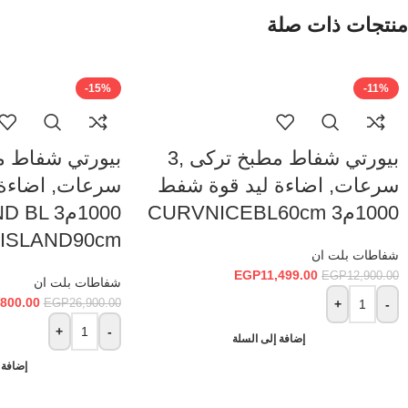
منتجات ذات صلة
-15%
-11%
بيورتي شفاط مطبخ تركى ,3
سرعات, اضاءة ليد قوة شفط
سرعات, اضاءة
1000م3 CURVNICEBL60cm
1000م3 
ISLAND90cm
شفاطات بلت ان
EGP
11,499.00
EGP
12,900.00
شفاطات بلت ان
,800.00
EGP
26,900.00
+
-
+
-
إضافة إلى السلة
إضافة 