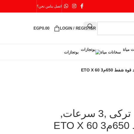
اتصل بنا
من نحن؟
EGP
0.00
LOGIN / REGISTER
سخانات مياة
بوتجازات
بيورتي شفاط مطبخ تركى ,3 سرعات,
E