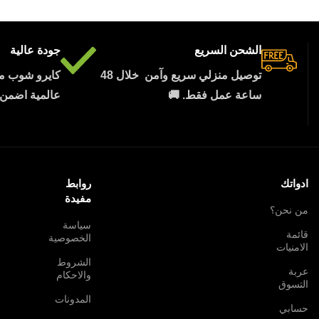
الشحن السريع
جودة عالية
توصيل منزلي سريع وآمن خلال 48
كايرو شوب مو
ساعة عمل فقط. 🚚
عالمية اضمن من
ادواتك
روابط
مفيدة
من نحن؟
سياسة
قائمة
الخصوصية
الامنيات
الشروط
عربة
والاحكام
التسوق
المدونات
حسابي