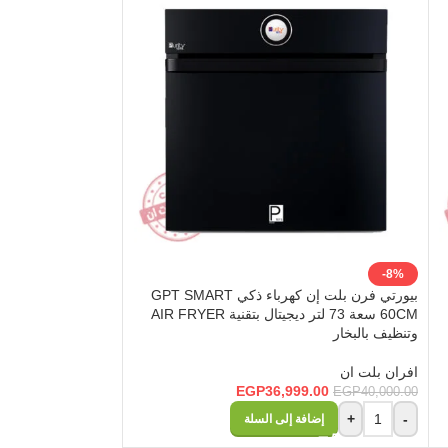
-24%
-8%
بيورتي فرن بلت إن كهرباء ذكي GPT SMART
60CM سعة 73 لتر ديجيتال بتقنية AIR FRYER
سم سيلفر 97 لتر – موديل – OPT901GXD
وتنظيف بالبخار
افران بلت ان
افران بلت ان
0.00
EGP
35,999.00
EGP
36,999.00
EGP
40,000.00
+
-
إضاف
+
-
إضافة إلى السلة