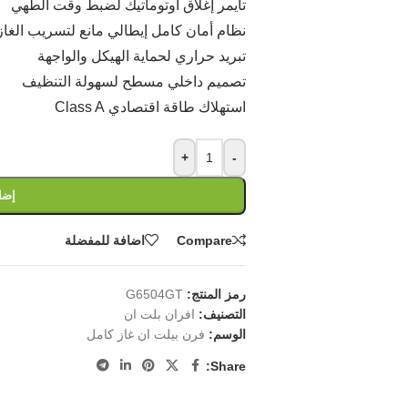
تايمر إغلاق أوتوماتيك لضبط وقت الطهي
نظام أمان كامل إيطالي مانع لتسريب الغاز
تبريد حراري لحماية الهيكل والواجهة
تصميم داخلي مسطح لسهولة التنظيف
استهلاك طاقة اقتصادي Class A
+
-
إضا
Compare
اضافة للمفضلة
رمز المنتج:
G6504GT
التصنيف:
افران بلت ان
الوسم:
فرن بيلت ان غاز كامل
Share: