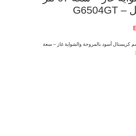
G6504
فات فرن بلت إن إيكوماتيك غاز 60 سم كريستال أسود بالمروحة والشواية غاز – سعة