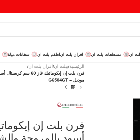
لت ان
مسطحات بلت ان
افران بلت ان
اطقم بلت ان
سخانات مياة
الرئيسية
/
بيلت ان
/
افران بلت ان
/
موديل – G6504GT