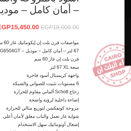
– أمان كامل – موديل – GT
EGP
15,450.00
EGP
18,000.00
مواص
67 لتر – أمان كامل – موديل – G6504GT:
فرن بلت إن غاز 60 سم
سعة XL ‏67 لتر
واجهة كريستال أسود فاخرة
6 مستويات تثبيت للصواني والشبكة
زجاج Schott ألماني مقاوم للحرارة
إضاءة داخلية لرؤية واضحة
مروحة كونفكشن لتوزيع مثالي للحرارة
شواية غاز تعمل والباب مغلق لأمان أعلى
إشعال أوتوماتيك سهل الاستخدام