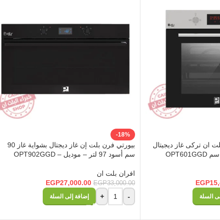
-18%
ت ان تركى غاز ديجيتال
بيورتي فرن بلت إن غاز ديجتال بشواية غاز 90
سم أسود 97 لتر – موديل – OPT902GGD
افران بلت ان
EGP
27,000.00
EGP
15
EGP
33,000.00
+
-
ى السلة
إضافة إلى السلة