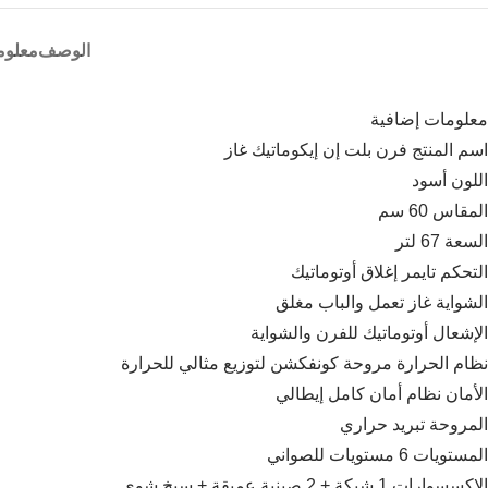
الوصف
معلوم
معلومات إضافية
اسم المنتج فرن بلت إن إيكوماتيك غاز
اللون أسود
المقاس 60 سم
السعة 67 لتر
التحكم تايمر إغلاق أوتوماتيك
Facebook
الشواية غاز تعمل والباب مغلق
الإشعال أوتوماتيك للفرن والشواية
Instagram
نظام الحرارة مروحة كونفكشن لتوزيع مثالي للحرارة
WhatsApp
الأمان نظام أمان كامل إيطالي
المروحة تبريد حراري
المستويات 6 مستويات للصواني
الاكسسوارات 1 شبكة + 2 صينية عميقة + سيخ شوي