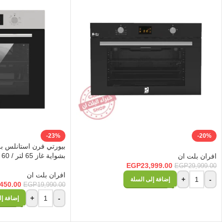
-23%
-20%
بيورتي فرن استانلس بل
بشواية غاز 65 لتر / 60 سم OPT601GGD
افران بلت ان
EGP
23,999.00
EGP
29,999.00
افران بلت ان
+
-
إضافة إلى السلة
,450.00
EGP
19,990.00
+
-
إضافة إل