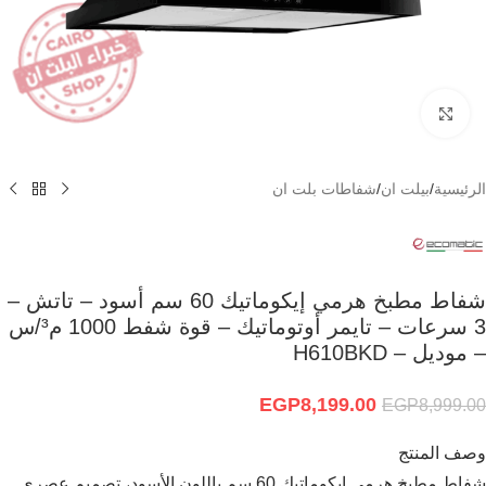
Click to enlarge
الرئيسية
/
بيلت ان
/
شفاطات بلت ان
شفاط مطبخ هرمي إيكوماتيك 60 سم أسود – تاتش –
3 سرعات – تايمر أوتوماتيك – قوة شفط 1000 م³/س
– موديل – H610BKD
EGP
8,199.00
EGP
8,999.00
وصف المنتج
شفاط مطبخ هرمي إيكوماتيك 60 سم باللون الأسود، تصميم عصري