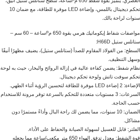
العصري. يتميز بقوة شفط 650 م³/ساعة، سطح ستانلس ستيل أنيق،
تحكم ديجيتال باللمس، وإضاءة LED موفرة للطاقة، مع ضمان 10
سنوات لراحة بالك.
مواصفات شفاط إيكوماتيك هرمي بقوة 650 م³/ساعة – 60 سم –
ستانلس ستيل H66D:
السطح: من الفولاذ المقاوم للصدأ (ستانلس ستيل)، يضيف مظهرًا أنيقًا
وسهل التنظيف.
نظام شفط: يضمن كفاءة عالية في إزالة الروائح والبخار، حيث به لوحة
تحكم سوفت تاتش ولوحة تحكم ديجيتال.
الإضاءة: 2 إضاءة LED موفرة للطاقة لتحسين الرؤية أثناء الطهي.
السرعات: 3 مستويات متعددة للتحكم بالسرعة توفر مرونة للاستخدام
حسب الحاجة.
الضمان: 10 سنوات، مما يضمن لك راحة البال وأداءً مستمرًا دون
مشاكل.
الفلتر: قابل للغسيل لسهولة الصيانة والحفاظ على الأداء.
قوة الشفط: معدل تدفق الهواء 650 متر مكعب/ساعة مما يجعله