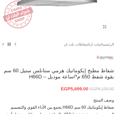
Click to enlarge
الرئيسية
/
بيلت ان
/
شفاطات بلت ان
شفاط مطبخ إيكوماتيك هرمي ستانلس ستيل 60 سم
بقوة شفط 650 م³/ساعة موديل – H66D
EGP
5,699.00
EGP
6,199.00
وصف المنتج
شفاط إيكوماتيك 60 سم H66D يجمع بين الأداء القوي والتصميم