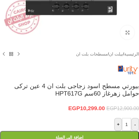
Click to enlarge
الرئيسية
/
بيلت ان
/
مسطحات بلت ان
بيورتي مسطح اسود زجاجى بلت ان 4 عين تركى
حوامل زهرغاز 60سم HPT617G
EGP
10,299.00
EGP
12,900.00
+
-
إضافة إلى السلة