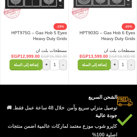
-19%
-20%
HPT975G – Gas Hob 5 Eyes
HPT903G – Gas Hob 6 Eyes
Heavy Duty Grids
Heavy Duty Grids
مسطحات بلت ان
مسطحات بلت ان
EGP
12,999.00
EGP
13,599.00
EGP
15,950.00
EGP
16,900.00
+
-
+
-
إضافة إلى السلة
إضافة إلى السلة
الشحن السريع
توصيل منزلي سريع وآمن خلال 48 ساعة عمل فقط. 🚚
جودة عالية
كايرو شوب موزع معتمد لماركات عالمية اضمن منتجات
اصلية 100%