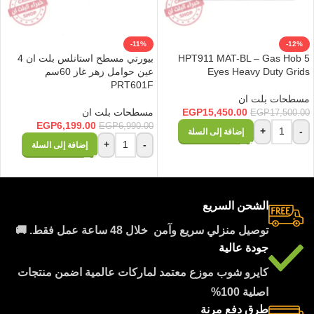
-11%
-12%
HPT911 MAT-BL – Gas Hob 5
بيورتي مسطح استانلس بلت ان 4
Eyes Heavy Duty Grids
عين حوامل زهر غاز 60سم
PRT601F
مسطحات بلت ان
15,450.00
EGP
مسطحات بلت ان
EGP
17,500.00
EGP
6,199.00
EGP
6,990.00
+
-
إضافة إلى السلة
+
-
إضافة إلى السلة
الشحن السريع
توصيل منزلي سريع وآمن خلال 48 ساعة عمل فقط. 🚚
جودة عالية
كايرو شوب موزع معتمد لماركات عالمية اضمن منتجات
اصلية 100%
طرق دفع مرنة