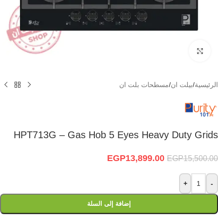
Click to enlarge
الرئيسية
/
بيلت ان
/
مسطحات بلت ان
HPT713G – Gas Hob 5 Eyes Heavy Duty Grids
EGP
13,899.00
EGP
15,500.00
+
-
إضافة إلى السلة