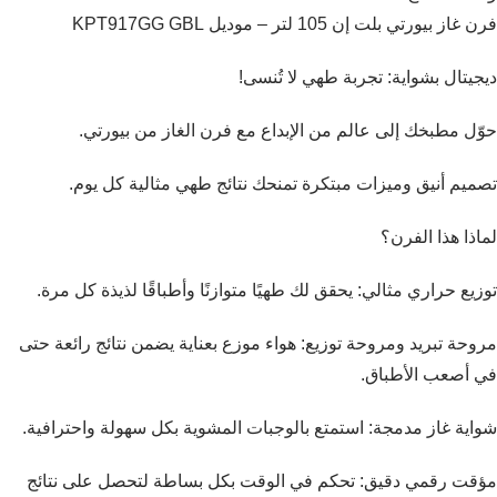
فرن غاز بيورتي بلت إن 105 لتر – موديل KPT917GG GBL
ديجيتال بشواية: تجربة طهي لا تُنسى!
حوّل مطبخك إلى عالم من الإبداع مع فرن الغاز من بيورتي.
تصميم أنيق وميزات مبتكرة تمنحك نتائج طهي مثالية كل يوم.
لماذا هذا الفرن؟
توزيع حراري مثالي: يحقق لك طهيًا متوازنًا وأطباقًا لذيذة كل مرة.
مروحة تبريد ومروحة توزيع: هواء موزع بعناية يضمن نتائج رائعة حتى
في أصعب الأطباق.
شواية غاز مدمجة: استمتع بالوجبات المشوية بكل سهولة واحترافية.
مؤقت رقمي دقيق: تحكم في الوقت بكل بساطة لتحصل على نتائج