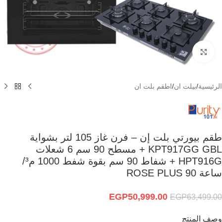
Click to enlarge
الرئيسية
/
بيلت ان
/
اطقم بلت ان
طقم بيورتي بلت إن – فرن غاز 105 لتر بشواية
KPT917GG GBL + مسطح 90 سم 6 شعلات
HPT916G + شفاط 90 سم بقوة شفط 1000 م³/
ساعة 90 ROSE PLUS
EGP
50,999.00
EGP
63,499.00
وصف المنتج