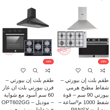
-16%
-23%
طقم بلت إن بيورتي –
طقم بلت إن بيورتي –
شفاط مطبخ هرمي
فرن بيورتي بلت ان غاز
بيورتي 90 سم – قوة
60 سم أسود مع شواية
شفط 1000 م³/ساعة –
– موديل – OPT602GG
موديل – PANSY
+ شفاط بيورتي هرمي