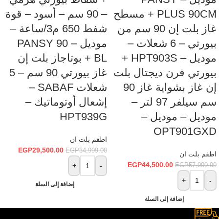
PLUS 90CM + مسطح
– 90 سم – أسود – قوة
غاز بلت إن 90 سم من
شفط 650 م3/ساعة –
بيورتي – 6 شعلات –
موديل – PANSY 90
موديل – HPT903S +
BL + بوتاجاز بلت إن
بيورتي فرن ديجتال بلت
غاز بيورتي 90 سم – 5
إن غاز بشواية غاز 90
شعلات SABAF –
سم سيلفر 97 لتر –
إشعال أوتوماتيك –
موديل – موديل –
HPT939G
OPT901GXD
اطقم بلت ان
EGP
29,500.00
EGP
34,999.00
اطقم بلت ان
EGP
44,500.00
+
-
EGP
57,900.00
+
-
إضافة إلى السلة
إضافة إلى السلة