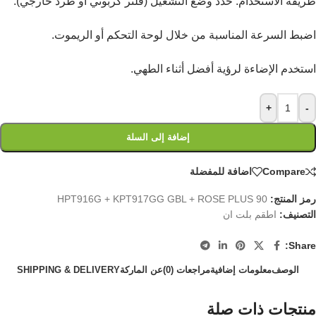
طريقة الاستخدام: حدد وضع التشغيل (فلتر كربوني أو طرد خارجي).
اضبط السرعة المناسبة من خلال لوحة التحكم أو الريموت.
استخدم الإضاءة لرؤية أفضل أثناء الطهي.
+
-
إضافة إلى السلة
Compare
اضافة للمفضلة
رمز المنتج:
HPT916G + KPT917GG GBL + ROSE PLUS 90
التصنيف:
اطقم بلت ان
Share:
الوصف
معلومات إضافية
مراجعات (0)
عن الماركة
SHIPPING & DELIVERY
منتجات ذات صلة