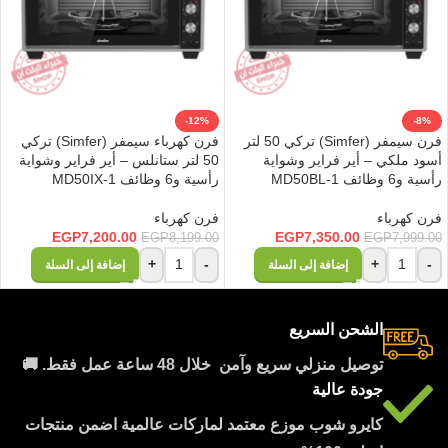
-12%
-8%
فرن سيمفر (Simfer) تركي 50 لتر
فرن كهرباء سيمفر (Simfer) تركي
أسود ملكي – أير فراير وشواية
50 لتر ستانلس – أير فراير وشواية
رأسية و6 وظائف MD50BL-1
رأسية و6 وظائف MD50IX-1
فرن كهرباء
فرن كهرباء
EGP
7,200.00
EGP
7,350.00
EGP
8,199.00
EGP
7,999.00
+
-
+
-
إضافة إلى السلة
إضافة إلى السلة
الشحن السريع
توصيل منزلي سريع وآمن خلال 48 ساعة عمل فقط. 🚚
جودة عالية
كايرو شوب موزع معتمد لماركات عالمية اضمن منتجات