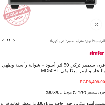
Click to enlarge
الرئيسية
/
أجهزة منزليه صغيرة
/
فرن كهرباء
فرن سيمفر تركي 50 لتر أسود – شواية رأسية وطهي
بالبخار وتايمر ميكانيكي MD50BL
EGP
6,499.00
فرن سيمفر (Simfer) موديل MD50BL:
تصميم أسود ملكي: واجهة زجاجية سوداء بالكامل بتعطي فخامة فورية