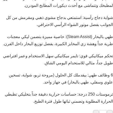
لمطبخك وتتماشى مع أحدث ديكورات المطابخ المودرن.
شواية دجاج رأسية: استمتعي بدجاج مشوي ذهبي ومقرمش من كل
الجوانب بفضل موتور الشواء الرأسي الاحترافي.
طهي بالبخار (Steam Assist): خاصية مميزة بتضمن ليكي معجنات
طرية جداً وهشة زي المخابز الكبيرة، بفضل توزيع البخار داخل الفرن.
تحكم ميكانيكي قوي: تايمر ميكانيكي سهل الاستخدام وعمر افتراضي
طويل جداً، مثالي للاستخدام اليومي الشاق.
6 وظائف طهي: بيقدملك كل الحلول (مروحة تربو، شواية، تسخين
علوي وسفلي، طهي بالبخار) في جهاز واحد.
ثرموستات 250 درجة: حساسات حرارية دقيقة جداً بتخليكي تظبطي
الحرارة المطلوبة وتضمني ثباتها طول فترة الطبخ.