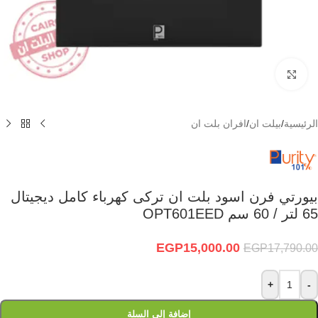
Click to enlarge
الرئيسية
/
بيلت ان
/
افران بلت ان
بيورتي فرن اسود بلت ان تركى كهرباء كامل ديجيتال
65 لتر / 60 سم OPT601EED
EGP
15,000.00
EGP
17,790.00
+
-
إضافة إلى السلة