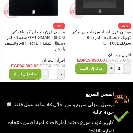
-8%
-33%
بيورتي فرن استانلس بلت ان تركى
بيورتي فرن بلت إن كهرباء ذكي
كهرباء ديجيتال 65 لتر / 60
GPT SMART 60CM سعة 73 لتر
سمOPT60EED
ديجيتال بتقنية AIR FRYER وتنظيف
بالبخار
افران بلت ان
13,990.00
EGP
افران بلت ان
EGP
20,999.00
EGP
36,999.00
EGP
40,000.00
+
-
إضافة إلى السلة
+
-
إضافة إلى السلة
الشحن السريع
توصيل منزلي سريع وآمن خلال 48 ساعة عمل فقط. 🚚
جودة عالية
كايرو شوب موزع معتمد لماركات عالمية اضمن منتجات
اصلية 100%