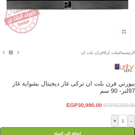
Click to enlarge
الرئيسية
/
بيلت ان
/
افران بلت ان
بيورتي فرن بلت ان تركى غاز ديجيتال بشواية غاز
97لتر- 90 سم
EGP
30,990.00
EGP
33,900.00
+
-
إضافة إلى السلة