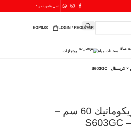
اتصل بنا
من نحن؟
EGP
0.00
LOGIN / REGISTER
سخانات مياة
بوتجازات
مسطح بلت إن غاز إيكوماتيك 60 سم –
S6