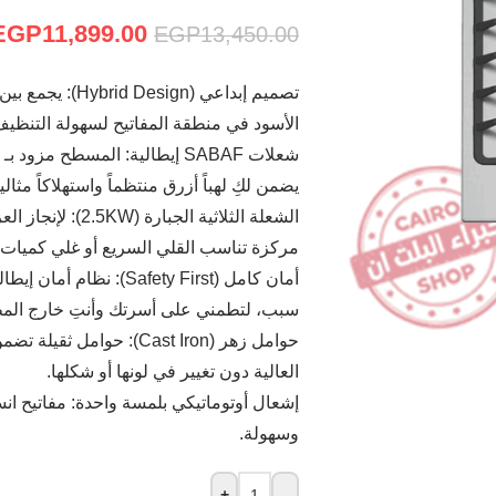
EGP
11,899.00
EGP
13,450.00
تصميم إبداعي (n
الأسود في منطقة المفاتيح لسهولة التنظ
يضمن لكِ لهباً أزرق منتظماً واستهلاكاً مثالياً
الشعلة الثلاثية ا
مركزة تناسب القلي السريع أو غلي كميات ك
أمان كامل (Safety First)
سبب، لتطمني على أسرتك وأنتِ خارج المط
حوامل زهر (Cast Iron): حوا
العالية دون تغيير في لونها أو شكلها.
إشعال أوتوماتيكي بلمسة واحدة: مفاتيح انس
وسهولة.
+
-