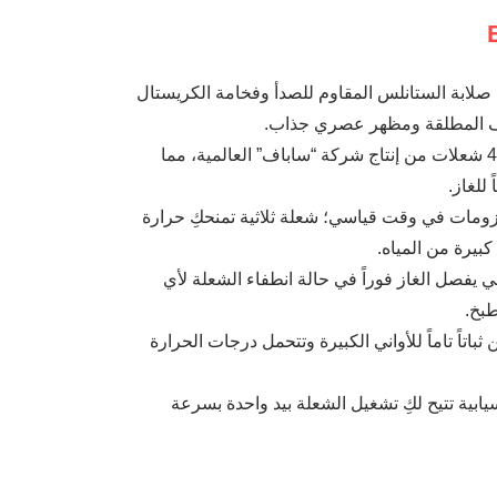
Hybrid Desig): يجمع بين صلابة الستانلس المقاوم للصدأ وفخامة الكريستال
يف المطلقة ومظهر عصري جذاب.
شعلات SABAF إيطالية: المسطح مزود بـ 4 شعلات من إنتاج شركة “ساباف” العالمية، مما
 للغاز.
لجبارة (2.5KW): لإنجاز العزومات في وقت قياسي؛ شعلة ثلاثية تمنحكِ حرارة
بيرة من المياه.
: نظام أمان إيطالي يفصل الغاز فوراً في حالة انطفاء الشعلة لأي
بخ.
مل ثقيلة تضمن ثباتاً تاماً للأواني الكبيرة وتتحمل درجات الحرارة
يابية تتيح لكِ تشغيل الشعلة بيد واحدة بسرعة