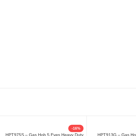
-16%
HPT975S – Gas Hob 5 Eyes Heavy Duty
HPT913G – Gas Hob