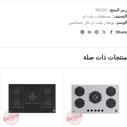
رمز المنتج:
S613C
التصنيف:
مسطحات بلت ان
الوسم:
بوتجاز بيلت ان غاز استانلس
Share:
منتجات ذات صلة