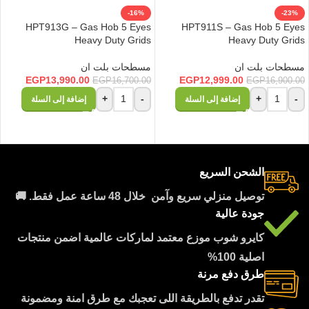
-16%
-23%
HPT913G – Gas Hob 5 Eyes
HPT911S – Gas Hob 5 Eyes
Heavy Duty Grids
Heavy Duty Grids
مسطحات بلت ان
مسطحات بلت ان
EGP
13,990.00
EGP
12,999.00
EGP
16,700.00
EGP
16,900.00
+
-
+
-
إضافة إلى السلة
إضافة إلى السلة
الشحن السريع
توصيل منزلي سريع وآمن خلال 48 ساعة عمل فقط. 🚚
جودة عالية
كايرو شوب موزع معتمد لماركات عالمية اضمن منتجات
اصلية 100%
طرق دفع مرنة
تقدر تدفع بالطريقة اللى تعجبك مع طرق امنة ومضمونة