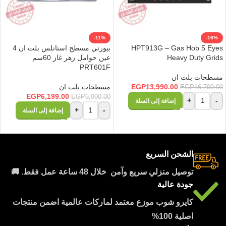
-11%
-16%
HPT913G – Gas Hob 5 Eyes
بيورتي مسطح استانلس بلت ان 4
Heavy Duty Grids
عين حوامل زهر غاز 60سم
PRT601F
مسطحات بلت ان
13,990.00
EGP
مسطحات بلت ان
EGP
16,700.00
EGP
6,199.00
EGP
6,990.00
+
-
إضافة إلى السلة
+
-
إضافة إلى السلة
الشحن السريع
توصيل منزلي سريع وآمن خلال 48 ساعة عمل فقط. 🚚
جودة عالية
كايرو شوب موزع معتمد لماركات عالمية اضمن منتجات
اصلية 100%