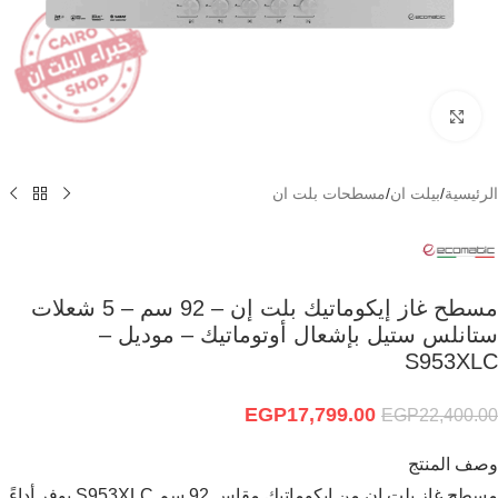
Click to enlarge
الرئيسية
/
بيلت ان
/
مسطحات بلت ان
مسطح غاز إيكوماتيك بلت إن – 92 سم – 5 شعلات
ستانلس ستيل بإشعال أوتوماتيك – موديل –
S953XLC
EGP
17,799.00
EGP
22,400.00
وصف المنتج
مسطح غاز بلت إن من إيكوماتيك مقاس 92 سم S953XLC يوفر أداءً