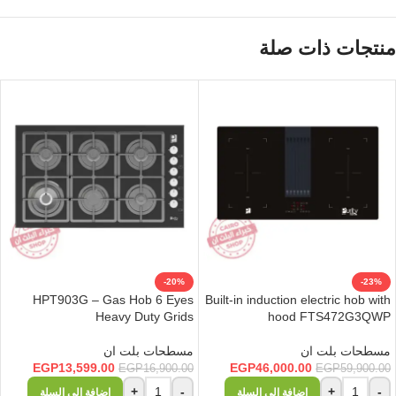
منتجات ذات صلة
-20%
-23%
HPT903G – Gas Hob 6 Eyes
Built-in induction electric hob with
Heavy Duty Grids
hood FTS472G3QWP
مسطحات بلت ان
مسطحات بلت ان
EGP
13,599.00
EGP
46,000.00
EGP
16,900.00
EGP
59,900.00
+
-
+
-
إضافة إلى السلة
إضافة إلى السلة