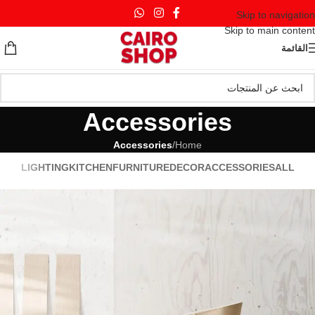
Skip to navigation
Skip to main content
القائمة
Accessories
Accessories
/
Home
LIGHTING
KITCHEN
FURNITURE
DECOR
ACCESSORIES
ALL