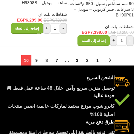
ساعة – موديل – H9308B
90 سم ستانلس ستيل، 650 م³/ساعة،
3 سرعات، فلتر كربوني – موديل –
شفاطات بلت ان
BH90P01
EGP
6,299.00
EGP
6,720.00
شفاطات بلت ان
+
-
إضافة إلى السلة
EGP
7,399.00
EGP
10,250.00
+
-
إضافة إلى السلة
10
9
8
7
…
3
2
1
←
الشحن السريع
توصيل منزلي سريع وآمن خلال 48 ساعة عمل فقط. 🚚
جودة عالية
كايرو شوب موزع معتمد لماركات عالمية اضمن منتجات
اصلية 100%
طرق دفع مرنة
تقدر تدفع بالطريقة اللى تعجبك مع طرق امنة ومضمونة