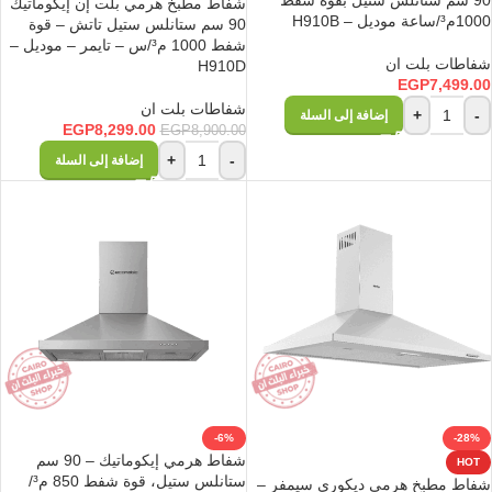
90 سم ستانلس ستيل بقوة شفط
شفاط مطبخ هرمي بلت إن إيكوماتيك
1000م³/ساعة موديل – H910B
90 سم ستانلس ستيل تاتش – قوة
شفط 1000 م³/س – تايمر – موديل –
شفاطات بلت ان
H910D
EGP
7,499.00
شفاطات بلت ان
+
-
إضافة إلى السلة
EGP
8,299.00
EGP
8,900.00
+
-
إضافة إلى السلة
-6%
-28%
شفاط هرمي إيكوماتيك – 90 سم
HOT
ستانلس ستيل، قوة شفط 850 م³/
شفاط مطبخ هرمي ديكوري سيمفر –