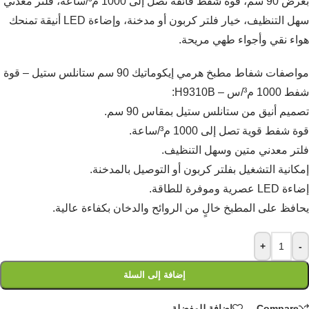
بعرض 90 سم، قوة شفط فائقة تصل إلى 1000 م³/ساعة، فلتر معدني
سهل التنظيف، خيار فلتر كربون أو مدخنة، وإضاءة LED أنيقة تمنحك
هواء نقي وأجواء طهي مريحة.
مواصفات شفاط مطبخ هرمي إيكوماتيك 90 سم ستانلس ستيل – قوة
شفط 1000 م³/س – H9310B:
تصميم أنيق من ستانلس ستيل بمقاس 90 سم.
قوة شفط قوية تصل إلى 1000 م³/ساعة.
فلتر معدني متين وسهل التنظيف.
إمكانية التشغيل بفلتر كربون أو التوصيل بالمدخنة.
إضاءة LED عصرية وموفرة للطاقة.
يحافظ على المطبخ خالٍ من الروائح والدخان بكفاءة عالية.
+
-
إضافة إلى السلة
Compare
اضافة للمفضلة