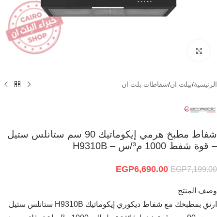
Click to enlarge
الرئيسية
/
بيلت ان
/
شفاطات بلت ان
شفاط مطبخ هرمي إيكوماتيك 90 سم ستانلس ستيل
– قوة شفط 1000 م³/س – H9310B
EGP
6,690.00
EGP
7,199.00
وصف المنتج
ارتقِ بمطبخك مع شفاط ديكوري إيكوماتيك H9310B ستانلس ستيل