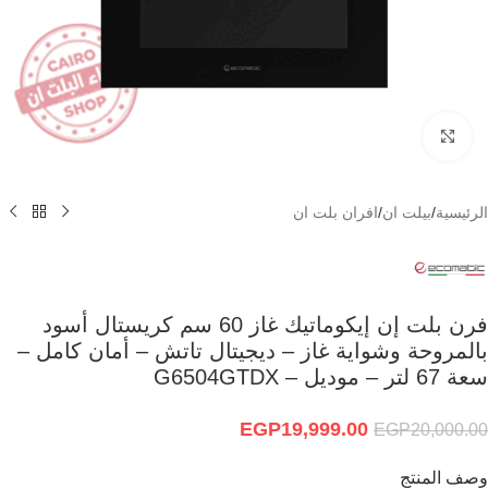
Click to enlarge
الرئيسية
/
بيلت ان
/
افران بلت ان
فرن بلت إن إيكوماتيك غاز 60 سم كريستال أسود
بالمروحة وشواية غاز – ديجيتال تاتش – أمان كامل –
سعة 67 لتر – موديل – G6504GTDX
EGP
19,999.00
EGP
20,000.00
وصف المنتج