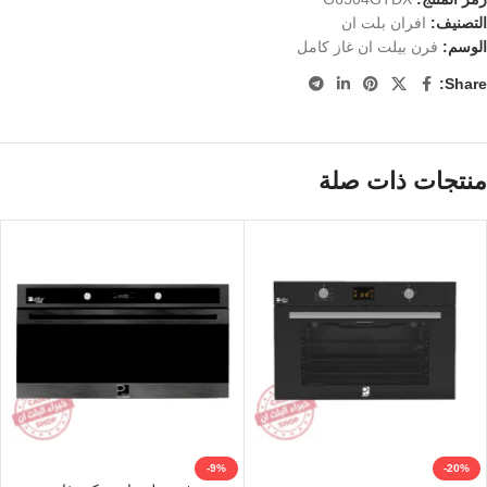
التصنيف:
افران بلت ان
الوسم:
فرن بيلت ان غاز كامل
Share:
منتجات ذات صلة
-9%
-20%