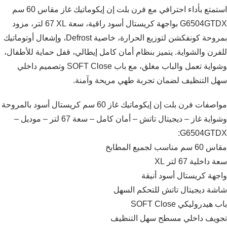
استمتع بأداء احترافي مع فرن بلت إن إيكوماتيك غاز مقاس 60 سم
G6504GTDX بواجهة كريستال أسود راقية، سعة XL ‏67 لتر، مزود
بمروحة كونفكشن لتوزيع الحرارة، خاصية Defrost، وإشعال أوتوماتيك
للفرن والشواية. يتميز بنظام أمان كامل إيطالي، قفل حماية للأطفال،
وشواية تعمل والباب مغلق، مع باب SOFT Close وتصميم داخلي
سهل التنظيف لضمان تجربة طهي مريحة وآمنة.
مواصفات فرن بلت إن إيكوماتيك غاز 60 سم كريستال أسود بالمروحة
وشواية غاز – ديجيتال تاتش – أمان كامل – سعة 67 لتر – موديل –
G6504GTDX:
مقاس 60 سم مناسب لجميع المطابخ
سعة داخلية 67 لتر XL
واجهة كريستال أسود أنيقة
شاشة ديجيتال تاتش للتحكم السهل
باب هيدروليكي SOFT Close
تجويف داخلي مسطح سهل التنظيف