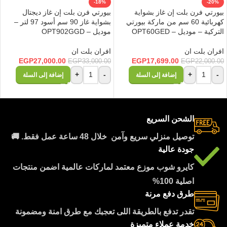
-18%
-20%
بيورتي فرن بلت إن غاز بشواية
بيورتي فرن بلت إن غاز ديجتال
كهربائية 60 سم من ماركة بيورتي
بشواية غاز 90 سم أسود 97 لتر –
التركية – موديل – OPT60GED
موديل – OPT902GGD
افران بلت ان
افران بلت ان
EGP
27,000.00
EGP
17,699.00
EGP
33,000.00
EGP
22,000.00
+
-
+
-
إضافة إلى السلة
إضافة إلى السلة
الشحن السريع
توصيل منزلي سريع وآمن خلال 48 ساعة عمل فقط. 🚚
جودة عالية
كايرو شوب موزع معتمد لماركات عالمية اضمن منتجات
اصلية 100%
طرق دفع مرنة
تقدر تدفع بالطريقة اللى تعجبك مع طرق امنة ومضمونة
خدمة عملاء متميزة