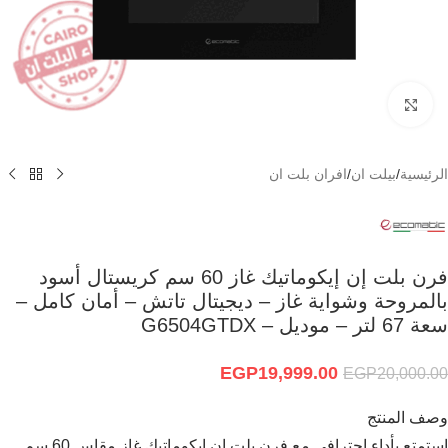
Click to enlarge
الرئيسية
/
بيلت ان
/
افران بلت ان
فرن بلت إن إيكوماتيك غاز 60 سم كريستال أسود
بالمروحة وشواية غاز – ديجيتال تاتش – أمان كامل –
سعة 67 لتر – موديل – G6504GTDX
EGP
19,999.00
EGP
20,000.00
وصف المنتج
استمتع بأداء احترافي مع فرن بلت إن إيكوماتيك غاز مقاس 60 سم