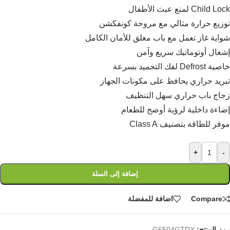
Child Lock لمنع عبث الأطفال
توزيع حرارة مثالي مع مروحة كونفكشن
شواية غاز تعمل مع باب مغلق للأمان الكامل
إشعال أوتوماتيك سريع وآمن
خاصية Defrost لفك التجميد بسرعة
تبريد حراري يحافظ على مكونات الجهاز
زجاج باب حراري سهل التنظيف
إضاءة داخلية لرؤية أوضح للطعام
موفر للطاقة بتصنيف Class A
+
-
إضافة إلى السلة
Compare
اضافة للمفضلة
رمز المنتج:
G6504GTDX