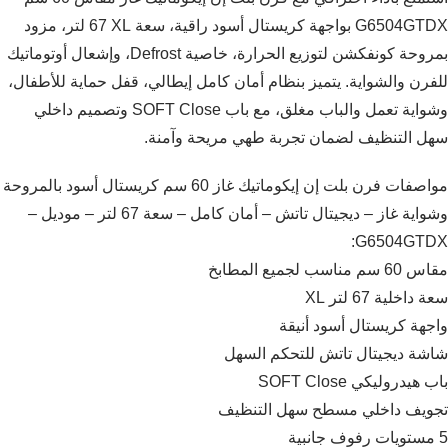
G6504GTDX بواجهة كريستال أسود راقية، سعة XL ‏67 لتر، مزود
بمروحة كونفكشن لتوزيع الحرارة، خاصية Defrost، وإشعال أوتوماتيك
للفرن والشواية. يتميز بنظام أمان كامل إيطالي، قفل حماية للأطفال،
وشواية تعمل والباب مغلق، مع باب SOFT Close وتصميم داخلي
سهل التنظيف لضمان تجربة طهي مريحة وآمنة.
مواصفات فرن بلت إن إيكوماتيك غاز 60 سم كريستال أسود بالمروحة
وشواية غاز – ديجيتال تاتش – أمان كامل – سعة 67 لتر – موديل –
G6504GTDX:
مقاس 60 سم مناسب لجميع المطابخ
سعة داخلية 67 لتر XL
واجهة كريستال أسود أنيقة
شاشة ديجيتال تاتش للتحكم السهل
باب هيدروليكي SOFT Close
تجويف داخلي مسطح سهل التنظيف
5 مستويات رفوف جانبية