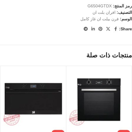
رمز المنتج:
G6504GTDX
التصنيف:
افران بلت ان
الوسم:
فرن بيلت ان غاز كامل
Share:
منتجات ذات صلة