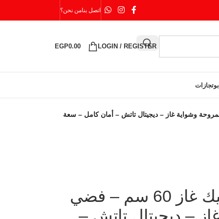
اتصل بنا
من نحن؟
EGP
0.00
LOGIN / REGISTER
بوتجازات
از 60 سم – فضي – بالمروحة وشواية غاز – ديجيتال تاتش – أمان كامل – سعة
فرن بلت إن إيكوماتيك غاز 60 سم – فضي
از – ديجيتال تاتش –