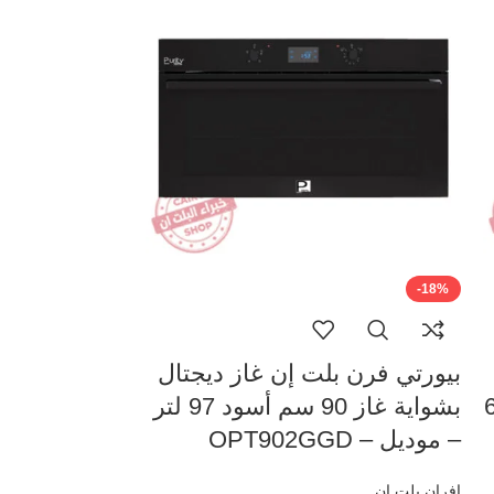
-19%
-18%
بيورتي فرن بلت إن غاز ديجتال
بيورتي فرن ب
65 لتر / 60
بشواية غاز 90 سم أسود 97 لتر
شواية كهربائ
– موديل – OPT902GGD
– OPT901GED
افران بلت ان