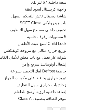
سعة داخلية 67 لتر XL
واجهة كريستال أسود أنيقة
شاشة ديجيتال تاتش للتحكم السهل
باب هيدروليكي SOFT Close
تجويف داخلي مسطح سهل التنظيف
5 مستويات رفوف جانبية
Child Lock لمنع عبث الأطفال
توزيع حرارة مثالي مع مروحة كونفكشن
شواية غاز تعمل مع باب مغلق للأمان الكام
إشعال أوتوماتيك سريع وآمن
خاصية Defrost لفك التجميد بسرعة
تبريد حراري يحافظ على مكونات الجهاز
زجاج باب حراري سهل التنظيف
إضاءة داخلية لرؤية أوضح للطعام
موفر للطاقة بتصنيف Class A