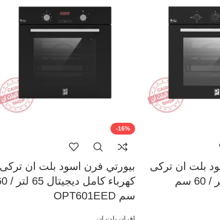
-16%
ود بلت ان تركى
بيورتي فرن اسود بلت ان تركى
غاز كامل 65 لتر / 60 سم
كهرباء كامل ديجيتال 
سم OPT601EED
افران بلت ان