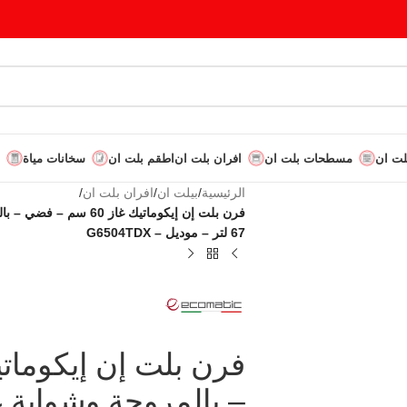
لت ان
مسطحات بلت ان
افران بلت ان
اطقم بلت ان
سخانات مياة
الرئيسية
/
بيلت ان
/
افران بلت ان
/
فرن بلت إن إيكوماتيك غ
67 لتر – موديل – G6504TDX
– بالمروحة وشواية غ