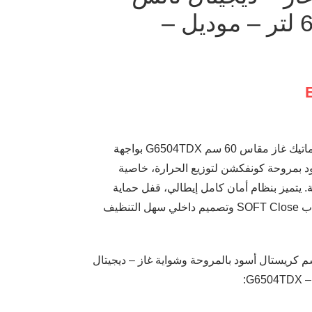
أمان كامل – سعة 67 لتر – موديل –
استمتع بأداء احترافي مع فرن بلت إن إيكوماتيك غاز مقاس 60 سم G6504TDX بواجهة
راقية، سعة XL ‏67 لتر، مزود بمروحة كونفكشن لتوزيع الحرارة، خاصية
واية. يتميز بنظام أمان كامل إيطالي، قفل حماية
للأطفال، وشواية تعمل والباب مغلق، مع باب SOFT Close وتصميم داخلي سهل التنظيف
فات فرن بلت إن إيكوماتيك غاز 60 سم كريستال أسود بالمروحة وشواية غاز – ديجيتال