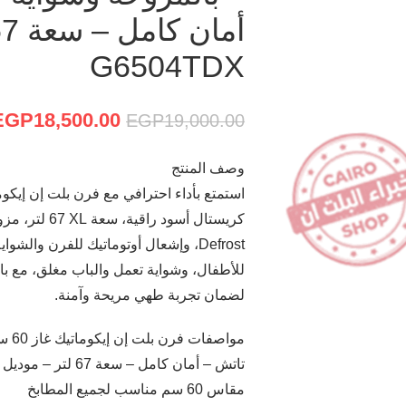
G6504TDX
EGP
18,500.00
EGP
19,000.00
وصف المنتج
كريستال أسود 
Defrost، وإشعال أوتوماتيك للفرن والش
لضمان تجربة طهي مريحة وآمنة.
مواص
تاتش – أمان كامل – سعة 67 لتر – موديل – G6504TDX:
مقاس 60 سم مناسب لجميع المطابخ