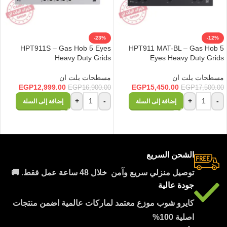
-23%
-12%
HPT911S – Gas Hob 5 Eyes
HPT911 MAT-BL – Gas Hob 5
Heavy Duty Grids
Eyes Heavy Duty Grids
مسطحات بلت ان
مسطحات بلت ان
EGP
12,999.00
EGP
15,450.00
EGP
16,900.00
EGP
17,500.00
+
-
+
-
إضافة إلى السلة
إضافة إلى السلة
الشحن السريع
توصيل منزلي سريع وآمن خلال 48 ساعة عمل فقط. 🚚
جودة عالية
كايرو شوب موزع معتمد لماركات عالمية اضمن منتجات
اصلية 100%