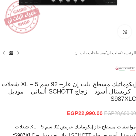
Click to enlarge
الرئيسية
/
بيلت ان
/
مسطحات بلت ان
إيكوماتيك مسطح بلت إن غاز– 92 سم XL – 5 شعلات
– كريستال أسود – زجاج SCHOTT ألماني – موديل –
S987XLC
EGP
22,990.00
EGP
28,600.00
مواصفات مسطح غاز إيكوماتيك عريض 92 سم XL – 5 شعلات –
كريستال أسود – زجاج SCHOTT ألماني – موديل – S987XLC: