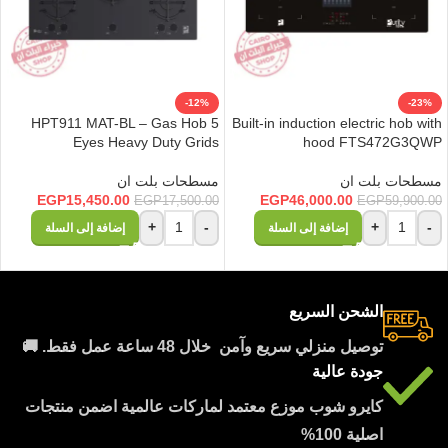
-12%
-23%
HPT911 MAT-BL – Gas Hob 5
Built-in induction electric hob with
Eyes Heavy Duty Grids
hood FTS472G3QWP
مسطحات بلت ان
مسطحات بلت ان
EGP
15,450.00
EGP
46,000.00
EGP
17,500.00
EGP
59,900.00
+
-
+
-
إضافة إلى السلة
إضافة إلى السلة
الشحن السريع
توصيل منزلي سريع وآمن خلال 48 ساعة عمل فقط. 🚚
جودة عالية
كايرو شوب موزع معتمد لماركات عالمية اضمن منتجات
اصلية 100%