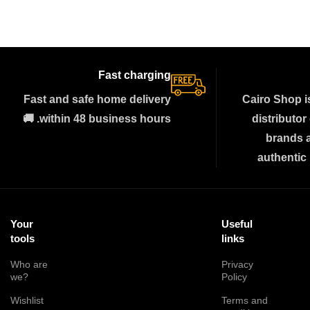
Fast charging
Fast and safe home delivery
Cairo Shop i
within 48 business hours. 🚚
distributor
brands 
authentic
Your
Useful
tools
links
Who are
Privacy
we?
Policy
Wishlist
Terms and