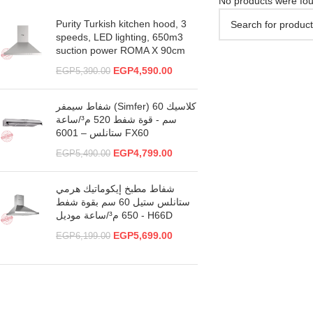
No products were fou
Purity Turkish kitchen hood, 3
speeds, LED lighting, 650m3
suction power ROMA X 90cm
EGP
4,590.00
EGP
5,390.00
شفاط سيمفر (Simfer) كلاسيك 60
سم - قوة شفط 520 م³/ساعة
ستانلس – 6001 FX60
EGP
4,799.00
EGP
5,490.00
شفاط مطبخ إيكوماتيك هرمي
ستانلس ستيل 60 سم بقوة شفط
650 م³/ساعة موديل - H66D
EGP
5,699.00
EGP
6,199.00