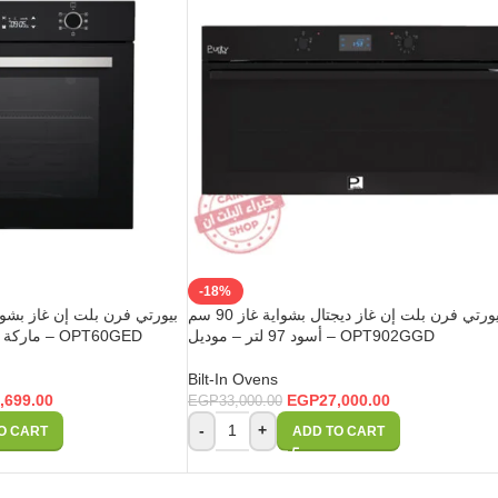
-18%
بيورتي فرن بلت إن غاز ديجتال بشواية غاز 90 سم
أسود 97 لتر – موديل – OPT902GGD
ماركة بيورتي التركية – موديل – OPT60GED
Bilt-In Ovens
,699.00
EGP
27,000.00
EGP
33,000.00
-
+
O CART
ADD TO CART