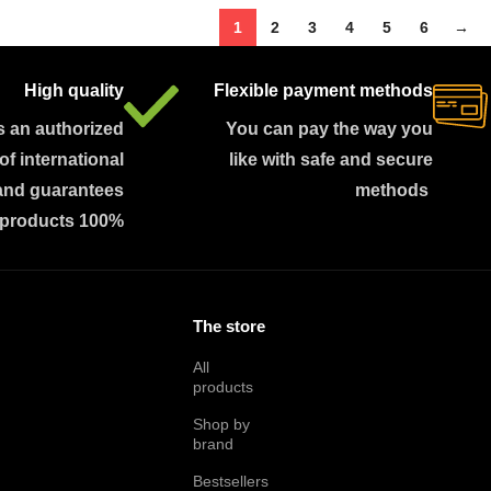
1
2
3
4
5
6
→
High quality
Flexible payment methods
s an authorized
You can pay the way you
 of international
like with safe and secure
and guarantees
methods
 products 100%
The store
All
products
Shop by
brand
Bestsellers