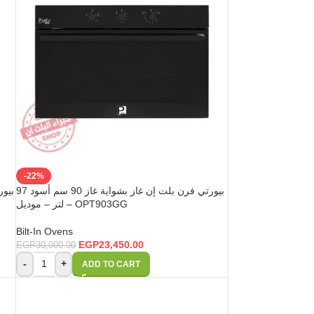
-22%
بيورتي فرن بلت إن غاز بشواية غاز 90 سم أسود 97
بيور
لتر – موديل – OPT903GG
Bilt-In Ovens
EGP
23,450.00
EGP
30,000.00
-
+
ADD TO CART