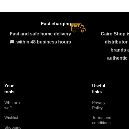
Fast charging
Fast and safe home delivery
Cairo Shop i
within 48 business hours. 🚚
distributor
brands 
authentic
Your
Useful
tools
links
Who are
Privacy
we?
Policy
Wishlist
Terms and
conditions
Shopping