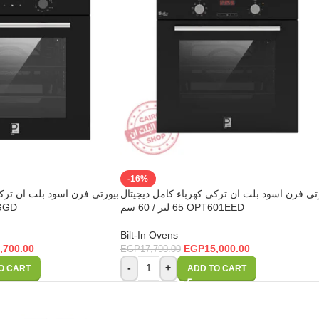
-16%
تي فرن اسود بلت ان تركى كهرباء كامل ديجيتال
65 لتر / 60 سم OPT601EED
602GGD
Bilt-In Ovens
,700.00
EGP
15,000.00
EGP
17,790.00
-
+
O CART
ADD TO CART