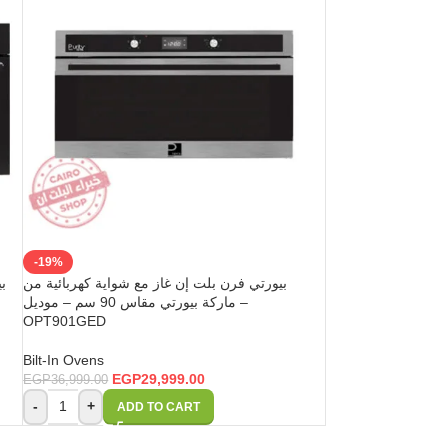
-19%
بيورتي فرن بلت إن غاز مع شواية كهربائية من
ماركة بيورتي مقاس 90 سم – موديل –
OPT901GED
Bilt-In Ovens
EGP
29,999.00
EGP
36,999.00
-
+
ADD TO CART