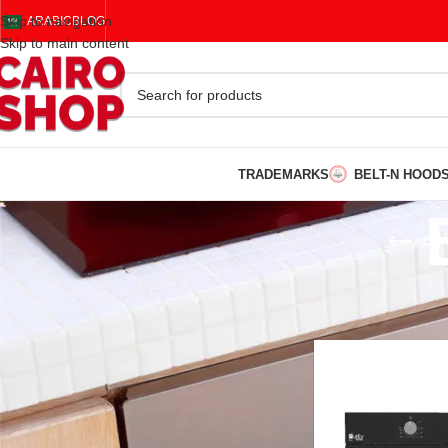
Skip to navigation
ARABIC
BLOG
Skip to main content
TRADEMARKS
BELT-N HOOD
FILTER BY PRICE
Home
/
Built In
/
Bilt-I