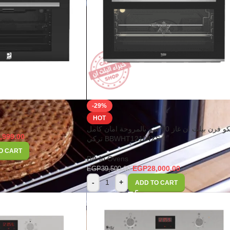
-29%
HOT
بيكو فرن بيلت ان غاز 90 سم بالمروحة امان كامل
,999.00
تركي BBWHT12104XS
O CART
Bilt-In Ovens
EGP
28,000.00
EGP
39,500.00
-
+
ADD TO CART