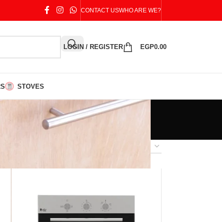
CONTACT US
WHO ARE WE?
LOGIN / REGISTER
EGP
0.00
RS
STOVES
18
24