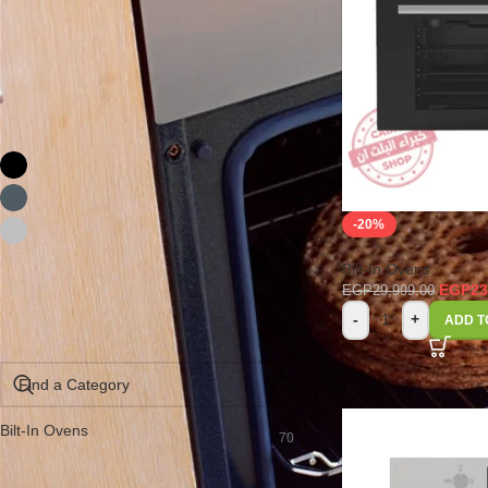
FILTER
FILTER BY COLOR
Black
29
DARK INOX
2
-20%
silver
29
Bilt-In Ovens
EGP
23
EGP
29,999.00
-
+
ADD T
FILTER BY CATEGORY
Bilt-In Ovens
70