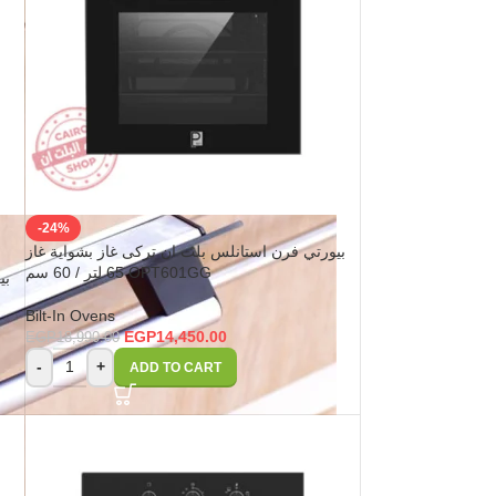
-24%
بيورتي فرن استانلس بلت ان تركى غاز بشواية غاز
65 لتر / 60 سم OPT601GG
Bilt-In Ovens
EGP
14,450.00
EGP
18,990.00
-
+
ADD TO CART