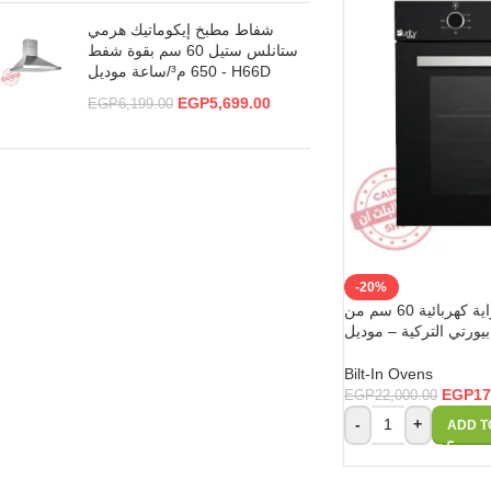
شفاط مطبخ إيكوماتيك هرمي
ستانلس ستيل 60 سم بقوة شفط
650 م³/ساعة موديل - H66D
EGP
5,699.00
EGP
6,199.00
-20%
بيورتي فرن بلت إن غاز بشواية كهربائية 60 سم من
Bilt-In Ovens
EGP
17
EGP
22,000.00
-
+
ADD T