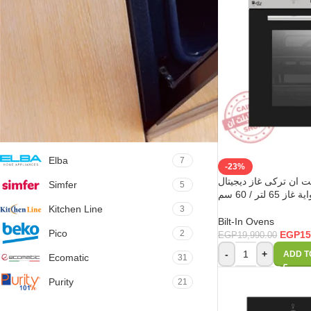
FILTER BY SIZE
60cm
15
90cm
10
FILTER BY BRAND
Elba
7
-23%
 ان تركى غاز ديجيتال
Simfer
5
Kitchen Line
3
Bilt-In Ovens
Pico
2
EGP
15
EGP
19,990.00
-
+
ADD T
Ecomatic
31
Purity
21