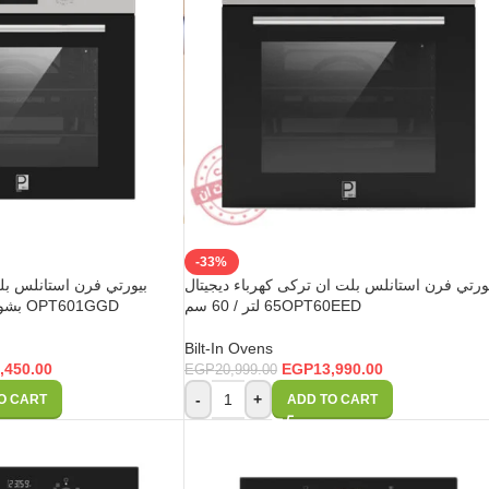
-33%
ورتي فرن استانلس بلت ان تركى كهرباء ديجيتال
بيورتي فرن استانلس بلت
65 لتر / 60 سمOPT60EED
بشواية غاز 65 لتر / 60 سم OPT601GGD
Bilt-In Ovens
,450.00
EGP
13,990.00
EGP
20,999.00
-
+
O CART
ADD TO CART