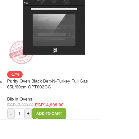
-17%
بي
Purity Oven Black Belt-N-Turkey Full Gas
65L/60cm OPT602GG
Bilt-In Ovens
EGP
14,999.00
EGP
17,999.00
-
+
ADD TO CART