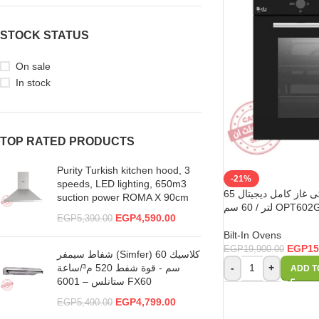
STOCK STATUS
On sale
In stock
TOP RATED PRODUCTS
Purity Turkish kitchen hood, 3
-21%
speeds, LED lighting, 650m3
بيورتي فرن اسود بلت ان تركى غاز كامل ديجيتال 65
suction power ROMA X 90cm
لتر / 60 سم OPT
EGP
4,590.00
EGP
5,390.00
Bilt-In Ovens
EGP
15
EGP
19,900.00
شفاط سيمفر (Simfer) كلاسيك 60
سم - قوة شفط 520 م³/ساعة
-
+
ADD T
ستانلس – 6001 FX60
EGP
4,799.00
EGP
5,490.00