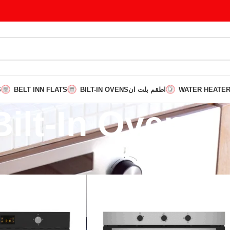
S
BELT INN FLATS
BILT-IN OVENS
اطقم بلت ان
WATER HEATE
Bilt-In Ovens
n Ovens
Show
9
12