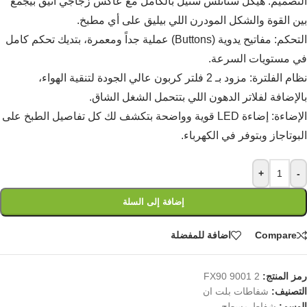
التصميم: هيكل ستانلس ستيل بالكامل مع عاكس زجاجي أنيق بيجمع
بين القوة والشكل المودرن اللي بيليق على أي مطبخ.
التحكم: مفاتيح يدوية (Buttons) عملية جداً ومعمرة، بتديك تحكم كامل
في مستويات السرعة.
نظام الفلترة: مزود بـ 2 فلتر كربون عالي الجودة لتنقية الهواء،
بالإضافة لفلاتر الدهون اللي بتتحمل الشغل الشاق.
الإضاءة: إضاءة LED قوية وواضحة بتكشف لك كل تفاصيل الطبخ على
البوتاجاز وبتوفر في الكهرباء.
+
-
إضافة إلى السلة
Compare
اضافة للمفضلة
رمز المنتج:
2 9001 FX90
التصنيف:
شفاطات بلت ان
الوسم:
شفاط مسطح