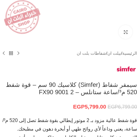
Click to enlarge
الرئيسية
/
بيلت ان
/
شفاطات بلت ان
سيمفر شفاط (Simfer) كلاسيك 90 سم – قوة شفط
520 م³/ساعة ستانلس – 2 9001 FX90
EGP
5,799.00
EGP
6,799.00
قوة شفط عالية مزود بـ 2 موتور إيطالي بقوة شفط تصل إلى 520 م³/
ساعة، يعني وداعاً لأي روائح طهي أو أبخرة دهون في مطبخك.