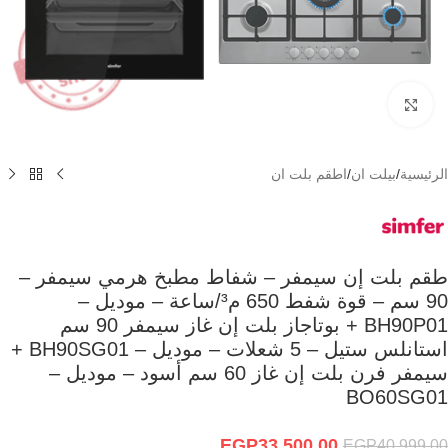
Click to enlarge
الرئيسية
/
بيلت ان
/
اطقم بلت ان
طقم بلت إن سيمفر – شفاط مطبخ هرمي سيمفر –
90 سم – قوة شفط 650 م³/ساعة – موديل –
BH90P01 + بوتاجاز بلت إن غاز سيمفر 90 سم
استانلس ستيل – 5 شعلات – موديل – BH90SG01 +
سيمفر فرن بلت إن غاز 60 سم أسود – موديل –
BO60SG01
EGP
33,500.00
EGP
40,999.00