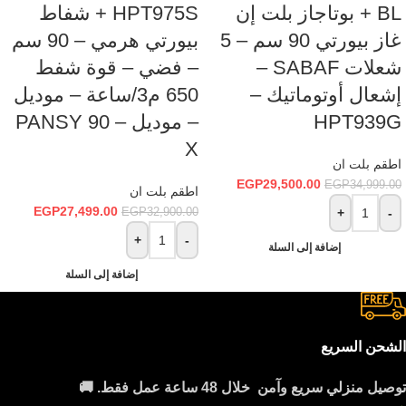
Ins
BL + بوتاجاز بلت إن
HPT975S + شفاط
غاز بيورتي 90 سم – 5
بيورتي هرمي – 90 سم
Wha
شعلات SABAF –
– فضي – قوة شفط
إشعال أوتوماتيك –
650 م3/ساعة – موديل
HPT939G
– موديل – PANSY 90
X
اطقم بلت ان
EGP
29,500.00
EGP
34,999.00
اطقم بلت ان
EGP
27,499.00
EGP
32,900.00
+
-
+
-
إضافة إلى السلة
إضافة إلى السلة
الشحن السريع
توصيل منزلي سريع وآمن خلال 48 ساعة عمل فقط. 🚚